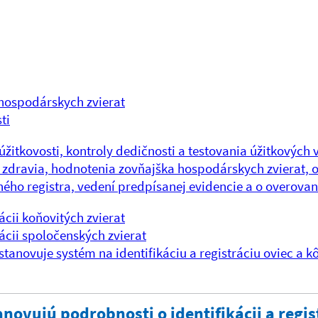
 hospodárskych zvierat
ti
žitkovosti, kontroly dedičnosti a testovania úžitkových v
a zdravia, hodnotenia zovňajška hospodárskych zvierat, 
ného registra, vedení predpísanej evidencie a o overov
rácii koňovitých zvierat
rácii spoločenských zvierat
tanovuje systém na identifikáciu a registráciu oviec a k
anovujú podrobnosti o identifikácii a regi