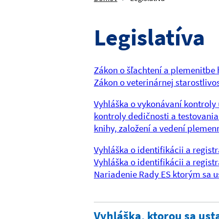
Legislatíva
Zákon o šľachtení a plemenitbe
Zákon o veterinárnej starostlivos
Vyhláška o vykonávaní kontroly ú
kontroly dedičnosti a testovani
knihy, založení a vedení plemen
Vyhláška o identifikácii a regist
Vyhláška o identifikácii a regist
Nariadenie Rady ES ktorým sa us
Vyhláška, ktorou sa ust