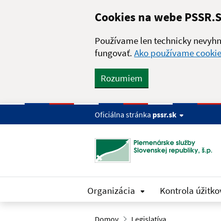
Skip to main content
Cookies na webe PSSR.
Používame len technicky nevyhn
fungovať.
Ako používame cooki
Rozumiem
Oficiálna stránka
pssr.sk
Organizácia
Kontrola úžitko
Domov
Legislatíva