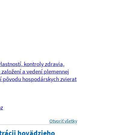
lastností, kontroly zdravia,
o založení a vedení plemennej
aní pôvodu hospodárskych zvierat
ôz
Otvoriť všetky
sections
strácii hovädzieho